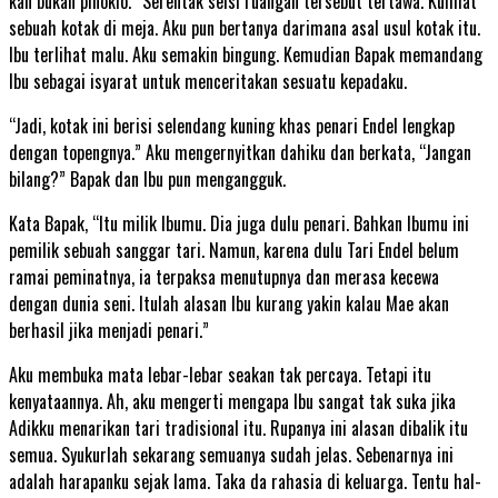
kan bukan pinokio.” Serentak seisi ruangan tersebut tertawa. Kulihat
sebuah kotak di meja. Aku pun bertanya darimana asal usul kotak itu.
Ibu terlihat malu. Aku semakin bingung. Kemudian Bapak memandang
Ibu sebagai isyarat untuk menceritakan sesuatu kepadaku.
“Jadi, kotak ini berisi selendang kuning khas penari Endel lengkap
dengan topengnya.” Aku mengernyitkan dahiku dan berkata, “Jangan
bilang?” Bapak dan Ibu pun mengangguk.
Kata Bapak, “Itu milik Ibumu. Dia juga dulu penari. Bahkan Ibumu ini
pemilik sebuah sanggar tari. Namun, karena dulu Tari Endel belum
ramai peminatnya, ia terpaksa menutupnya dan merasa kecewa
dengan dunia seni. Itulah alasan Ibu kurang yakin kalau Mae akan
berhasil jika menjadi penari.”
Aku membuka mata lebar-lebar seakan tak percaya. Tetapi itu
kenyataannya. Ah, aku mengerti mengapa Ibu sangat tak suka jika
Adikku menarikan tari tradisional itu. Rupanya ini alasan dibalik itu
semua. Syukurlah sekarang semuanya sudah jelas. Sebenarnya ini
adalah harapanku sejak lama. Taka da rahasia di keluarga. Tentu hal-