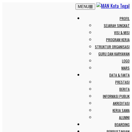
Skip
MENU
to
PROFIL
content
SEJARAH SINGKAT
VISI & MISI
PROGRAM KERJA
STRUKTUR ORGANISASI
GURU DAN KARYAWAN
LOGO
MARS
DATA & FAKTA
PRESTASI
BERITA
INFORMASI PUBLIK
AKREDITASI
KERJA SAMA
ALUMNI
BOARDING
PERPUSTAKAAN