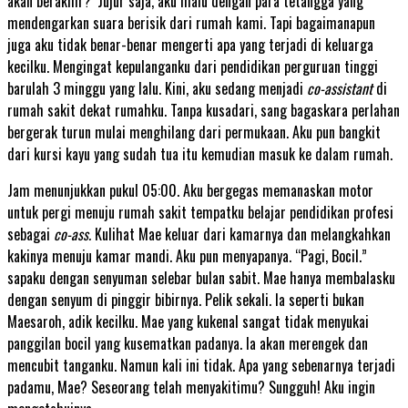
akan berakhir?’ Jujur saja, aku malu dengan para tetangga yang
mendengarkan suara berisik dari rumah kami. Tapi bagaimanapun
juga aku tidak benar-benar mengerti apa yang terjadi di keluarga
kecilku. Mengingat kepulanganku dari pendidikan perguruan tinggi
barulah 3 minggu yang lalu. Kini, aku sedang menjadi
co-assistant
di
rumah sakit dekat rumahku. Tanpa kusadari, sang bagaskara perlahan
bergerak turun mulai menghilang dari permukaan. Aku pun bangkit
dari kursi kayu yang sudah tua itu kemudian masuk ke dalam rumah.
Jam menunjukkan pukul 05:00. Aku bergegas memanaskan motor
untuk pergi menuju rumah sakit tempatku belajar pendidikan profesi
sebagai
co-ass.
Kulihat Mae keluar dari kamarnya dan melangkahkan
kakinya menuju kamar mandi. Aku pun menyapanya. “Pagi, Bocil.”
sapaku dengan senyuman selebar bulan sabit. Mae hanya membalasku
dengan senyum di pinggir bibirnya. Pelik sekali. Ia seperti bukan
Maesaroh, adik kecilku. Mae yang kukenal sangat tidak menyukai
panggilan bocil yang kusematkan padanya. Ia akan merengek dan
mencubit tanganku. Namun kali ini tidak. Apa yang sebenarnya terjadi
padamu, Mae? Seseorang telah menyakitimu? Sungguh! Aku ingin