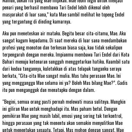
Namun, bukan itu yang Mae impikan. Mae lebih ingin untuk menjadi
penari yang berhasil membawa Tari Endel lebih dikenal oleh
masyarakat di luar sana,” kata Mae sambil melihat ke topeng Endel
yang tergantung di dinding kamarnya.
Aku pun meneteskan air mataku. Begitu besar cita-citamu, Mae. Aku
sangat kagum kepadamu. Di saat mereka di luar sana mendambakan
profesi yang monoton dan terkesan biasa saja, kau tidak sekalipun
terpengaruh dengan mereka. Impianmu membawa Tari Endel dari Kota
Bahari menuju ketenaran sungguh menggetarkan hatiku. Kuambil satu
dari kedua tangannya, kuletakkan di atas telapak tanganku seraya
berkata, “Cita-cita Mae sangat mulia. Mas tahu perasaan Mae. Ini
yang mengganggu Mae selama ini ya? Boleh Mas bilang Mae?”. Gadis
itu pun mengangguk dan menatapku dengan dalam.
“Begini, semua orang pasti pernah melewati masa sulitnya. Mungkin
ini giliran Mae untuk menghadapi itu. Mas paham betul. Dengan
pemikiran Mae yang masih labil, emosi yang sering tak terkontrol,
hingga perasaan yang tak menentu akan semakin menyulitkan Mae
untuk menentukan sesuatu. Tetapi, Mas mohon dengan sangat. Mae