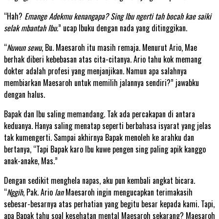
“Hah?
Emange Adekmu kenangapa? Sing Ibu ngerti tah bocah kae saiki
selak mbantah Ibu
.” ucap Ibuku dengan nada yang ditinggikan.
“
Nuwun sewu
, Bu. Maesaroh itu masih remaja. Menurut Ario, Mae
berhak diberi kebebasan atas cita-citanya. Ario tahu kok memang
dokter adalah profesi yang menjanjikan. Namun apa salahnya
membiarkan Maesaroh untuk memilih jalannya sendiri?” jawabku
dengan halus.
Bapak dan Ibu saling memandang. Tak ada percakapan di antara
keduanya. Hanya saling menatap seperti berbahasa isyarat yang jelas
tak kumengerti. Sampai akhirnya Bapak menoleh ke arahku dan
bertanya, “Tapi Bapak karo Ibu kuwe pengen sing paling apik kanggo
anak-anake, Mas.”
Dengan sedikit menghela napas, aku pun kembali angkat bicara.
“
Nggih
, Pak. Ario
lan
Maesaroh ingin mengucapkan terimakasih
sebesar-besarnya atas perhatian yang begitu besar kepada kami. Tapi,
apa Bapak tahu soal kesehatan mental Maesaroh sekarang? Maesaroh