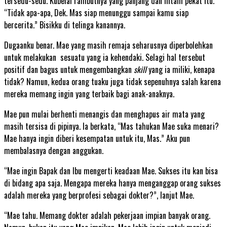
tersedu-sedu. Kubelai rambutnya yang panjang dan hitam pekat itu.
“Tidak apa-apa, Dek. Mas siap menunggu sampai kamu siap
bercerita.” Bisikku di telinga kanannya.
Dugaanku benar. Mae yang masih remaja seharusnya diperbolehkan
untuk melakukan sesuatu yang ia kehendaki. Selagi hal tersebut
positif dan bagus untuk mengembangkan
skill
yang ia miliki, kenapa
tidak? Namun, kedua orang tuaku juga tidak sepenuhnya salah karena
mereka memang ingin yang terbaik bagi anak-anaknya.
Mae pun mulai berhenti menangis dan menghapus air mata yang
masih tersisa di pipinya. Ia berkata, “Mas tahukan Mae suka menari?
Mae hanya ingin diberi kesempatan untuk itu, Mas.” Aku pun
membalasnya dengan anggukan.
“Mae ingin Bapak dan Ibu mengerti keadaan Mae. Sukses itu kan bisa
di bidang apa saja. Mengapa mereka hanya menganggap orang sukses
adalah mereka yang berprofesi sebagai dokter?”, lanjut Mae.
“Mae tahu. Memang dokter adalah pekerjaan impian banyak orang.