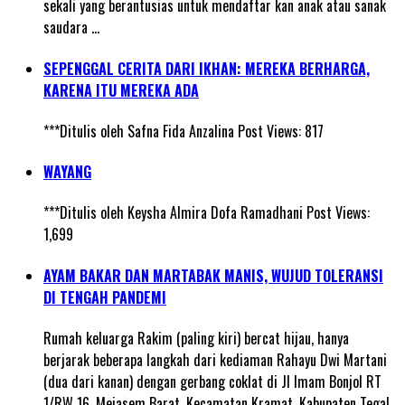
sekali yang berantusias untuk mendaftar kan anak atau sanak
saudara …
SEPENGGAL CERITA DARI IKHAN: MEREKA BERHARGA,
KARENA ITU MEREKA ADA
***Ditulis oleh Safna Fida Anzalina Post Views: 817
WAYANG
***Ditulis oleh Keysha Almira Dofa Ramadhani Post Views:
1,699
AYAM BAKAR DAN MARTABAK MANIS, WUJUD TOLERANSI
DI TENGAH PANDEMI
Rumah keluarga Rakim (paling kiri) bercat hijau, hanya
berjarak beberapa langkah dari kediaman Rahayu Dwi Martani
(dua dari kanan) dengan gerbang coklat di Jl Imam Bonjol RT
1/RW 16, Mejasem Barat, Kecamatan Kramat, Kabupaten Tegal.