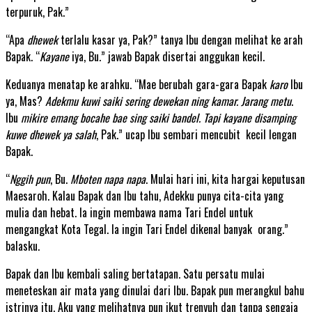
terpuruk, Pak.”
“Apa
dhewek
terlalu kasar ya, Pak?” tanya Ibu dengan melihat ke arah
Bapak. “
Kayane
iya, Bu.” jawab Bapak disertai anggukan kecil.
Keduanya menatap ke arahku. “Mae berubah gara-gara Bapak
karo
Ibu
ya, Mas?
Adekmu kuwi saiki sering dewekan ning kamar. Jarang metu
.
Ibu
mikire emang bocahe bae sing saiki bandel. Tapi kayane disamping
kuwe dhewek ya salah
, Pak.” ucap Ibu sembari mencubit kecil lengan
Bapak.
“
Nggih pun
, Bu.
Mboten napa napa
. Mulai hari ini, kita hargai keputusan
Maesaroh. Kalau Bapak dan Ibu tahu, Adekku punya cita-cita yang
mulia dan hebat. Ia ingin membawa nama Tari Endel untuk
mengangkat Kota Tegal. Ia ingin Tari Endel dikenal banyak orang.”
balasku.
Bapak dan Ibu kembali saling bertatapan. Satu persatu mulai
meneteskan air mata yang dinulai dari Ibu. Bapak pun merangkul bahu
istrinya itu. Aku yang melihatnya pun ikut trenyuh dan tanpa sengaja