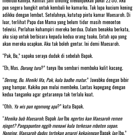
menidurkannya. Kulihat jam dinding menunjukkan pukul 22:00. Aku
pun segera bangkit untuk kembali ke kamarku. Tak lupa kucium kening
adikku dengan lembut. Setelahnya, kututup pintu kamar Maesaroh. Di
luar, terlihat Papa dan Mama yang belum tidur masih menonton
televisi. Perlahan kuhampiri mereka berdua. Dalam benakku berkata,
aku siap untuk berbicara kepada kedua orang tuaku. Entah apa yang
akan mereka ucapkan. Aku tak boleh gentar. Ini demi Maesaroh.
“Pak, Bu,” sapaku seraya duduk di sebelah Bapak.
“Eh, Mas.
Durung turu
?” tanya Ibu sembari membuka kulit kacang.
“
Dereng, Bu. Meniki Ma, Pak, kula badhe matur
.” Jawabku dengan bibir
yang hampar. Kakiku pun mulai membeku. Lantas kupegang dengan
kedua tanganku agar getarannya tak terlalu kuat.
“Ohh.
Ya wis pan ngomong apa
?” kata Bapak.
“
Menika bab Maesaroh.
Bapak
lan
Ibu
ngertos kan Maesaroh remen
njoget? Pangapunten nggih menawi kula terkesan mboten sopan.
Nanging, Maesaroh dados tertekan amargi kekajengan
Bapak
lan
Ibu.”