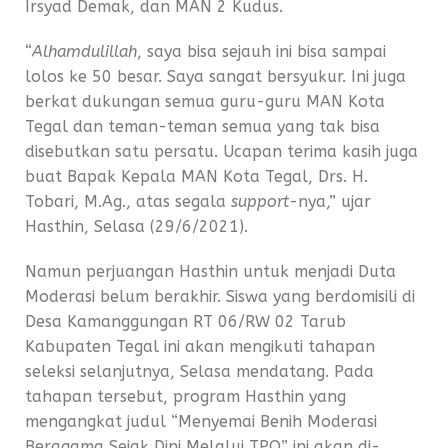
Irsyad Demak, dan MAN 2 Kudus.
“
Alhamdulillah
, saya bisa sejauh ini bisa sampai
lolos ke 50 besar. Saya sangat bersyukur. Ini juga
berkat dukungan semua guru-guru MAN Kota
Tegal dan teman-teman semua yang tak bisa
disebutkan satu persatu. Ucapan terima kasih juga
buat Bapak Kepala MAN Kota Tegal, Drs. H.
Tobari, M.Ag., atas segala
support
-nya,” ujar
Hasthin, Selasa (29/6/2021).
Namun perjuangan Hasthin untuk menjadi Duta
Moderasi belum berakhir. Siswa yang berdomisili di
Desa Kamanggungan RT 06/RW 02 Tarub
Kabupaten Tegal ini akan mengikuti tahapan
seleksi selanjutnya, Selasa mendatang. Pada
tahapan tersebut, program Hasthin yang
mengangkat judul “Menyemai Benih Moderasi
Beragama Sejak Dini Melalui TPQ” ini akan di-