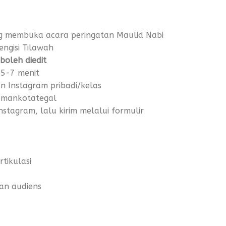
ng membuka acara peringatan Maulid Nabi
ngisi Tilawah
 boleh diedit
 5-7 menit
un Instagram pribadi/kelas
@mankotategal
Instagram, lalu kirim melalui formulir
rtikulasi
gan audiens