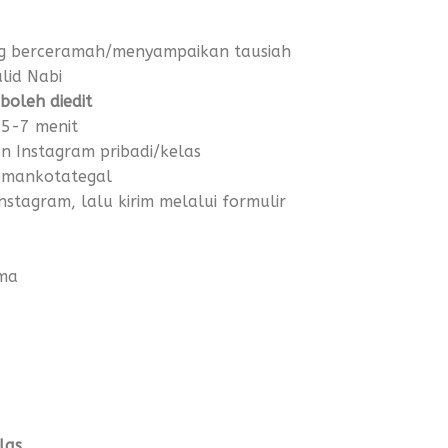
ang berceramah/menyampaikan tausiah
lid Nabi
 boleh diedit
 5-7 menit
un Instagram pribadi/kelas
@mankotategal
Instagram, lalu kirim melalui formulir
ema
las