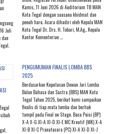
gi
Kamis, 11 Juni 2026 di Auditorium TB MAN
an
Kota Tegal dengan suasana khidmat dan
penuh haru. Acara dihadiri oleh Kepala MAN
angsung
Kota Tegal Dr. Drs. H. Tobari, M.Ag., Kepala
16 Juli
Kantor Kementerian …
u dan
egal.
PENGUMUMAN FINALIS LOMBA BBS
2025
Berdasarkan Keputusan Dewan Juri Lomba
ASI
Bulan Bahasa dan Sastra (BBS) MAN Kota
Tegal Tahun 2025, berikut kami sampaikan
finalis di tiap mata lomba dan berhak
Tegal
tampil pada Final on Stage. Baca Puisi (BP)
usibah
X-A X-G XI-A XI-D XI-E MC Kreatif (MK) X-A
XI-B XI-C Pranatacara (PC) XI-A XI-D XI-J
gal,