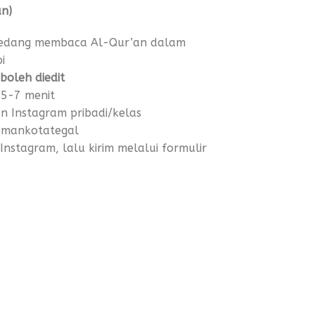
n)
 sedang membaca Al-Qur’an dalam
i
 boleh diedit
 5-7 menit
un Instagram pribadi/kelas
@mankotategal
 Instagram, lalu kirim melalui formulir