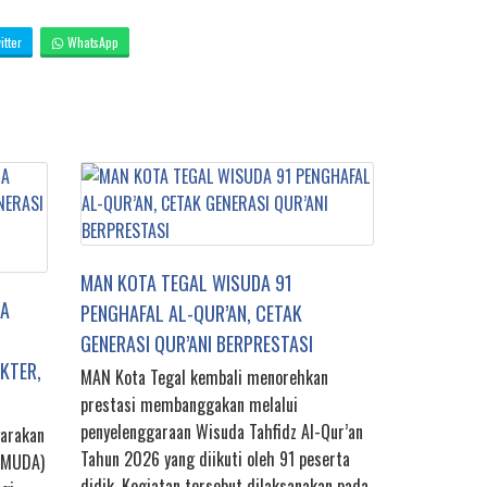
tter
WhatsApp
MAN KOTA TEGAL WISUDA 91
DA
PENGHAFAL AL-QUR’AN, CETAK
GENERASI QUR’ANI BERPRESTASI
KTER,
MAN Kota Tegal kembali menorehkan
prestasi membanggakan melalui
penyelenggaraan Wisuda Tahfidz Al-Qur’an
arakan
Tahun 2026 yang diikuti oleh 91 peserta
AMUDA)
didik. Kegiatan tersebut dilaksanakan pada