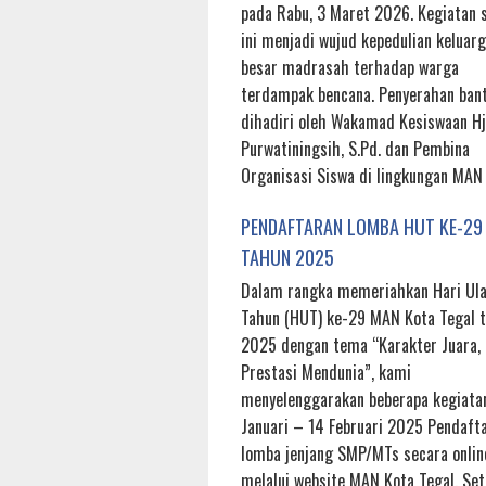
pada Rabu, 3 Maret 2026. Kegiatan s
ini menjadi wujud kepedulian keluar
besar madrasah terhadap warga
terdampak bencana. Penyerahan ban
dihadiri oleh Wakamad Kesiswaan Hj.
Purwatiningsih, S.Pd. dan Pembina
Organisasi Siswa di lingkungan MAN
PENDAFTARAN LOMBA HUT KE-29
TAHUN 2025
Dalam rangka memeriahkan Hari Ul
Tahun (HUT) ke-29 MAN Kota Tegal 
2025 dengan tema “Karakter Juara,
Prestasi Mendunia”, kami
menyelenggarakan beberapa kegiatan
Januari – 14 Februari 2025 Pendaft
lomba jenjang SMP/MTs secara onlin
melalui website MAN Kota Tegal. Set