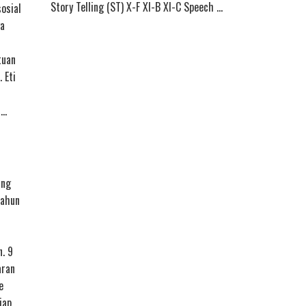
Story Telling (ST) X-F XI-B XI-C Speech …
osial
ga
tuan
 Eti
 …
ang
tahun
. 9
aran
e
iap