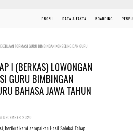
PROFIL
DATA & FAKTA
BOARDING
PERPU
 PEKERJAAN FORMASI GURU BIMBINGAN KONSELING DAN GURU
HAP I (BERKAS) LOWONGAN
SI GURU BIMBINGAN
URU BAHASA JAWA TAHUN
16 DECEMBER 2020
i, berikut kami sampaikan Hasil Seleksi Tahap I