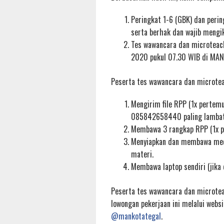
Peringkat 1-6 (GBK) dan pering
serta berhak dan wajib mengi
Tes wawancara dan microteach
2020 pukul 07.30 WIB di MAN 
Peserta tes wawancara dan microtea
Mengirim file RPP (1x pertem
085842658440 paling lambat 
Membawa 3 rangkap RPP (1x pe
Menyiapkan dan membawa medi
materi.
Membawa laptop sendiri (jika 
Peserta tes wawancara dan microte
lowongan pekerjaan ini melalui webs
@mankotategal
.