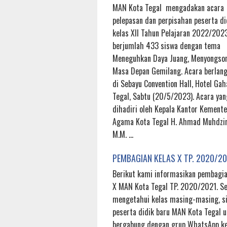
MAN Kota Tegal mengadakan acara
pelepasan dan perpisahan peserta di
kelas XII Tahun Pelajaran 2022/202
berjumlah 433 siswa dengan tema
Meneguhkan Daya Juang, Menyongso
Masa Depan Gemilang. Acara berlan
di Sebayu Convention Hall, Hotel Gah
Tegal, Sabtu (20/5/2023). Acara yan
dihadiri oleh Kepala Kantor Kemente
Agama Kota Tegal H. Ahmad Muhdzir,
M.M. …
PEMBAGIAN KELAS X TP. 2020/2
Berikut kami informasikan pembagia
X MAN Kota Tegal TP. 2020/2021. Se
mengetahui kelas masing-masing, si
peserta didik baru MAN Kota Tegal 
bergabung dengan grup WhatsApp ke