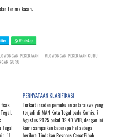
 dan terima kasih.
tter
WhatsApp
LOWONGAN PEKERJAAN
#LOWONGAN PEKERJAAN GURU
NGAN GURU
PERNYATAAN KLARIFIKASI
fisik
Terkait insiden pemukulan antarsiswa yang
 Tegal,
terjadi di MAN Kota Tegal pada Kamis, 7
k
Agustus 2025 pukul 09.40 WIB, dengan ini
a Tegal
kami sampaikan beberapa hal sebagai
in, 11
berikut: Tindakan Respons CepatPihak