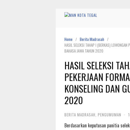
Skip
to
content
Home
Berita Madrasah
HASIL SELEKSI TAHAP I (BERKAS) LOWONGAN
BAHASA JAWA TAHUN 2020
HASIL SELEKSI TA
PEKERJAAN FORMA
KONSELING DAN G
2020
BERITA MADRASAH
,
PENGUMUMAN
·
Berdasarkan keputusan panitia seleks