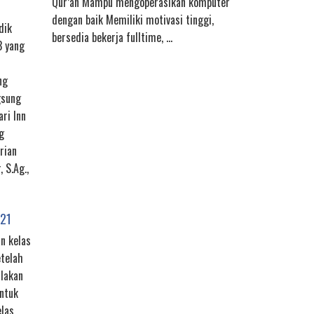
Qur’an Mampu mengoperasikan komputer
dengan baik Memiliki motivasi tinggi,
dik
bersedia bekerja fulltime, …
3 yang
ng
gsung
ari Inn
g
rian
 S.Ag.,
021
n kelas
telah
lakan
untuk
las