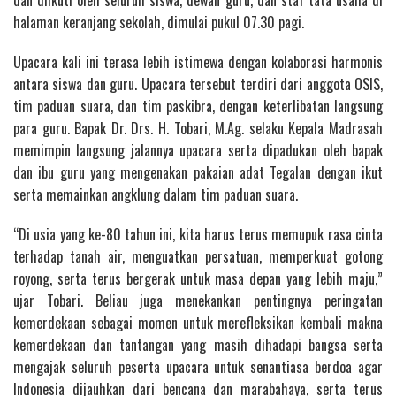
dan diikuti oleh seluruh siswa, dewan guru, dan staf tata usaha di
halaman keranjang sekolah, dimulai pukul 07.30 pagi.
Upacara kali ini terasa lebih istimewa dengan kolaborasi harmonis
antara siswa dan guru. Upacara tersebut terdiri dari anggota OSIS,
tim paduan suara, dan tim paskibra, dengan keterlibatan langsung
para guru. Bapak Dr. Drs. H. Tobari, M.Ag. selaku Kepala Madrasah
memimpin langsung jalannya upacara serta dipadukan oleh bapak
dan ibu guru yang mengenakan pakaian adat Tegalan dengan ikut
serta memainkan angklung dalam tim paduan suara.
“Di usia yang ke-80 tahun ini, kita harus terus memupuk rasa cinta
terhadap tanah air, menguatkan persatuan, memperkuat gotong
royong, serta terus bergerak untuk masa depan yang lebih maju,”
ujar Tobari. Beliau juga menekankan pentingnya peringatan
kemerdekaan sebagai momen untuk merefleksikan kembali makna
kemerdekaan dan tantangan yang masih dihadapi bangsa serta
mengajak seluruh peserta upacara untuk senantiasa berdoa agar
Indonesia dijauhkan dari bencana dan marabahaya, serta terus