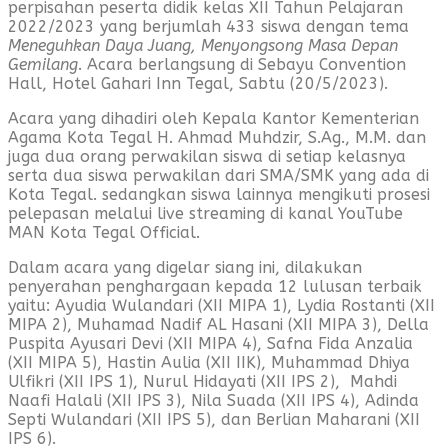
perpisahan peserta didik kelas XII Tahun Pelajaran
2022/2023 yang berjumlah 433 siswa dengan tema
Meneguhkan Daya Juang, Menyongsong Masa Depan
Gemilang
. Acara berlangsung di Sebayu Convention
Hall, Hotel Gahari Inn Tegal, Sabtu (20/5/2023).
Acara yang dihadiri oleh Kepala Kantor Kementerian
Agama Kota Tegal H. Ahmad Muhdzir, S.Ag., M.M. dan
juga dua orang perwakilan siswa di setiap kelasnya
serta dua siswa perwakilan dari SMA/SMK yang ada di
Kota Tegal. sedangkan siswa lainnya mengikuti prosesi
pelepasan melalui live streaming di kanal YouTube
MAN Kota Tegal Official.
Dalam acara yang digelar siang ini, dilakukan
penyerahan penghargaan kepada 12 lulusan terbaik
yaitu: Ayudia Wulandari (XII MIPA 1), Lydia Rostanti (XII
MIPA 2), Muhamad Nadif AL Hasani (XII MIPA 3), Della
Puspita Ayusari Devi (XII MIPA 4), Safna Fida Anzalia
(XII MIPA 5), Hastin Aulia (XII IIK), Muhammad Dhiya
Ulfikri (XII IPS 1), Nurul Hidayati (XII IPS 2), Mahdi
Naafi Halali (XII IPS 3), Nila Suada (XII IPS 4), Adinda
Septi Wulandari (XII IPS 5), dan Berlian Maharani (XII
IPS 6).