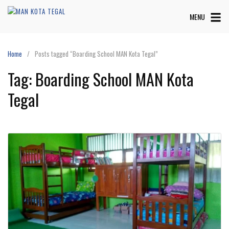
Skip
MENU
to
content
Home
Posts tagged “Boarding School MAN Kota Tegal”
Tag:
Boarding School MAN Kota
Tegal