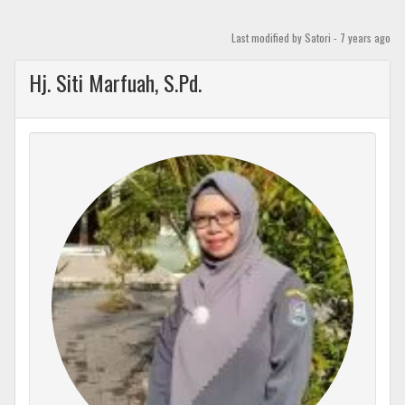
Skip
to
Last modified
by Satori -
7 years
ago
content
Hj. Siti Marfuah, S.Pd.